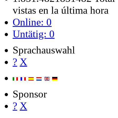
Estadísticas
?
X
Usuarios: 611
Visitantes:
1.403.174
1403174 Total 
la última hora
Vistas:
1.851.482
1851482 Total
vistas en la última hora
Online: 0