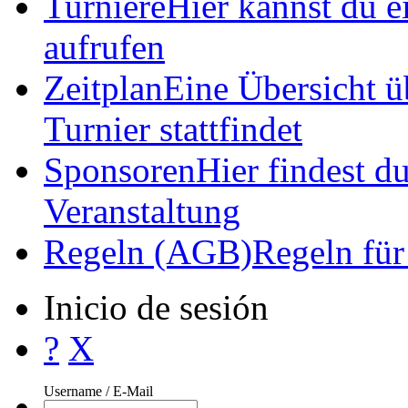
?
X
Inicio
Noticias
Hier siehst du a
Lanparty Infos
Alle Fakt
Inicio de sesión
Sitzplan
Hier kannst du a
Servidores
Turniere
Hier kannst du ei
aufrufen