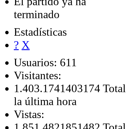
12
Gesamt: 158
Recordar: 146
Pagado: 128
Libre: 30
Contador
El partido ya ha
terminado