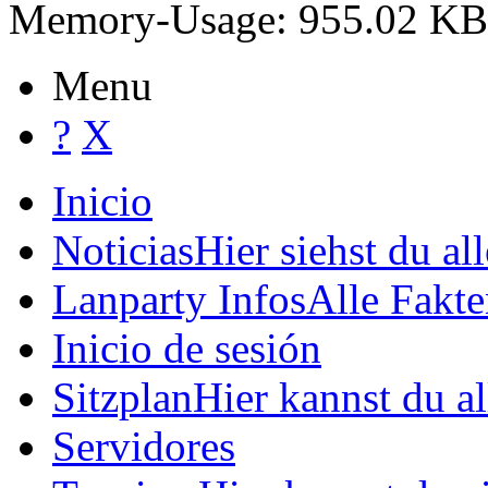
test
Quantum
Q
Warcraft 3 TD 1on1
Jerx
-
©2001-26
| DB-Querys: 15 |
Memory-Usage: 955.02 KB
Menu