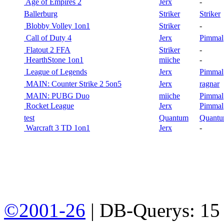
Age of Empires 2
Jerx
-
Ballerburg
Striker
St
Blobby Volley 1on1
Striker
-
Call of Duty 4
Jerx
Pi
Flatout 2 FFA
Striker
-
HearthStone 1on1
miiche
-
League of Legends
Jerx
Pi
MAIN: Counter Strike 2 5on5
Jerx
ra
MAIN: PUBG Duo
miiche
Pi
Rocket League
Jerx
Pi