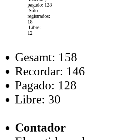
Impressum
Die Urheber d
Estado de la Aplicación
?
X
22.11.24 -
24.11.24
Inscrito y
pagado: 128
Sólo
registrados:
18
Libre: