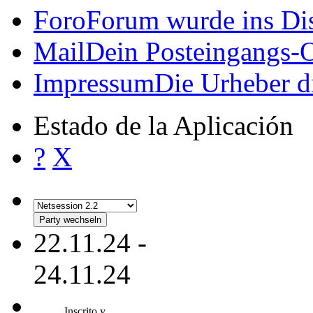
Passwort vergessen
Allgemein
?
X
Galería
Drück drauf
Geschichte
Wer wir sind,
Contacto
?
X
Foro
Forum wurde ins Dis
Mail
Dein Posteingangs-