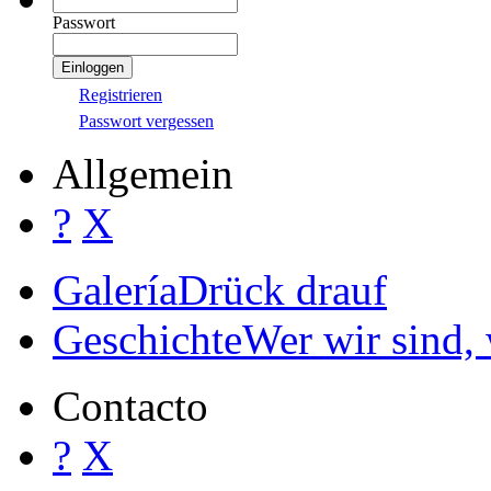
Zeitplan
Eine Übersicht ü
Turnier stattfindet
Sponsoren
Hier findest d
Veranstaltung
Regeln (AGB)
Regeln für
Inicio de sesión
?
X
Username / E-Mail
Passwort
Registrieren